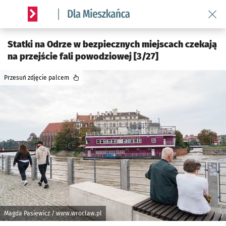
Wróć 
Serwis informacyjny wroclaw.pl podserwis: Dla mieszkańca
Statki na Odrze w bezpiecznych miejscach czekają
na przejście fali powodziowej [3/27]
Przesuń zdjęcie palcem
Magda Pasiewicz / www.wroclaw.pl