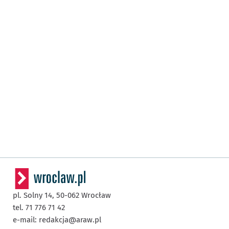
pl. Solny 14,
50-062
Wrocław
tel. 71 776 71 42
e-mail:
redakcja@araw.pl