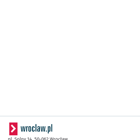
pl. Solny 14,
50-062
Wrocław