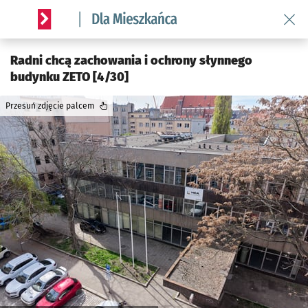
Wróć 
Serwis informacyjny wroclaw.pl podserwis: Dla mieszkańca
Radni chcą zachowania i ochrony słynnego
budynku ZETO [4/30]
Przesuń zdjęcie palcem