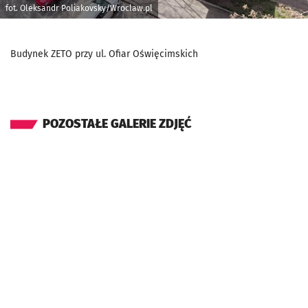
fot. Oleksandr Poliakovsky/Wroclaw.pl
Budynek ZETO przy ul. Ofiar Oświęcimskich
POZOSTAŁE GALERIE ZDJĘĆ