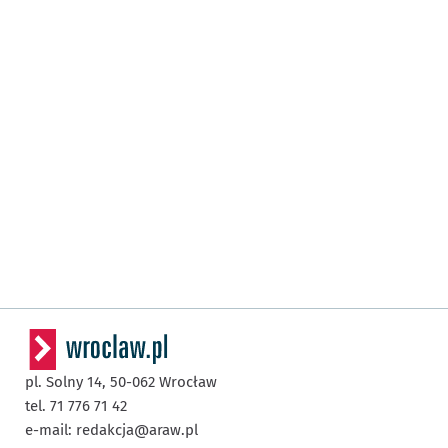
pl. Solny 14,
50-062
Wrocław
tel. 71 776 71 42
e-mail:
redakcja@araw.pl