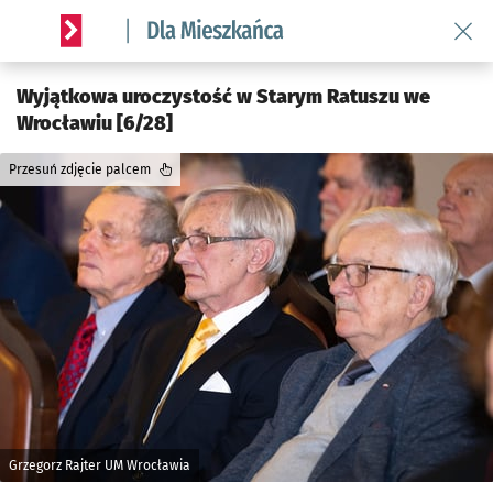
Wróć 
Serwis informacyjny wroclaw.pl podserwis: Dla mieszkańca
Wyjątkowa uroczystość w Starym Ratuszu we
Wrocławiu [6/28]
Przesuń zdjęcie palcem
Grzegorz Rajter UM Wrocławia