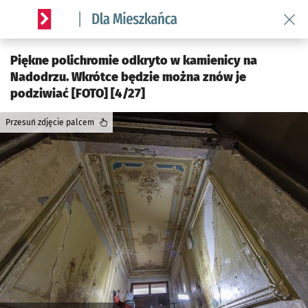
Wróć 
Serwis informacyjny wroclaw.pl podserwis: Dla mieszkańca
Piękne polichromie odkryto w kamienicy na
Nadodrzu. Wkrótce będzie można znów je
podziwiać [FOTO] [4/27]
Przesuń zdjęcie palcem