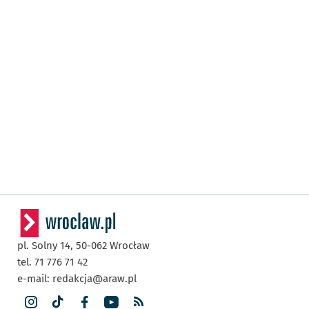
pl. Solny 14,
50-062
Wrocław
tel. 71 776 71 42
e-mail:
redakcja@araw.pl