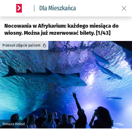
Wróć 
Serwis informacyjny wroclaw.pl podserwis: Dla mieszkańca
Nocowania w Afrykarium: każdego miesiąca do
wiosny. Można już rezerwować bilety. [1/43]
Przesuń zdjęcie palcem
Tomasz Hołod