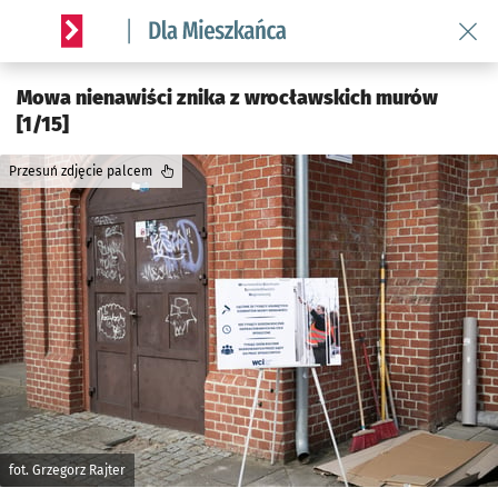
Wróć 
Serwis informacyjny wroclaw.pl podserwis: Dla mieszkańca
Mowa nienawiści znika z wrocławskich murów
[1/15]
Przesuń zdjęcie palcem
fot. Grzegorz Rajter