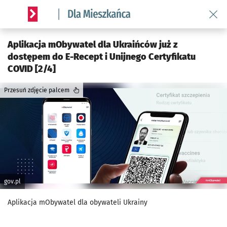
Wróć 
Serwis informacyjny wroclaw.pl podserwis: Dla mieszkańca
Aplikacja mObywatel dla Ukraińców już z
dostępem do E-Recept i Unijnego Certyfikatu
COVID [2/4]
Przesuń zdjęcie palcem
gov.pl
Aplikacja mObywatel dla obywateli Ukrainy