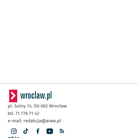
pl. Solny 14,
50-062
Wrocław
tel. 71 776 71 42
e-mail:
redakcja@araw.pl