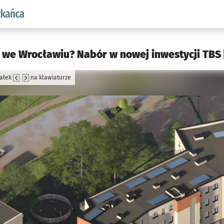
aw.pl podserwis: Dla mieszkańca
 we Wrocławiu? Nabór w nowej inwestycji TBS 
załek
na klawiaturze
jęcia.