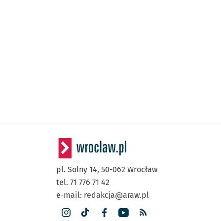
pl. Solny 14,
50-062
Wrocław
tel. 71 776 71 42
e-mail:
redakcja@araw.pl