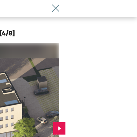
Wróć do artykułu Szukasz mieszkania 
[4/8]
Przejdź do kolejnego zdjęcia.