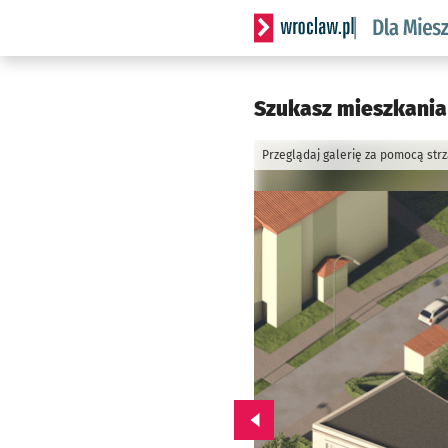
Serwis informacyjny wrocl
Szukasz mieszkania
Przeglądaj galerię za pomocą str
Przejdź do poprzedniego zd