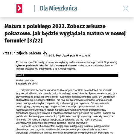
Wróć 
Serwis informacyjny wroclaw.pl podserwis: Dla mieszkańca
Matura z polskiego 2023. Zobacz arkusze
pokazowe. Jak będzie wyglądała matura w nowej
formule? [3/22]
Przesuń zdjęcie palcem