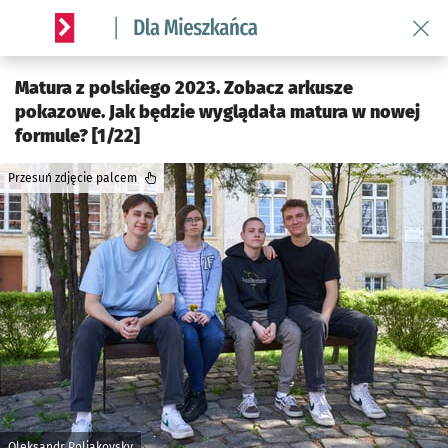
Wróć 
Serwis informacyjny wroclaw.pl podserwis: Dla mieszkańca
Matura z polskiego 2023. Zobacz arkusze
pokazowe. Jak będzie wyglądała matura w nowej
formule? [1/22]
Przesuń zdjęcie palcem
Oleksandr Poliakovsky