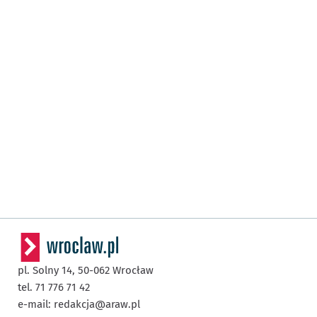
pl. Solny 14,
50-062
Wrocław
tel. 71 776 71 42
e-mail:
redakcja@araw.pl