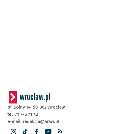
pl. Solny 14,
50-062
Wrocław
tel. 71 776 71 42
e-mail:
redakcja@araw.pl