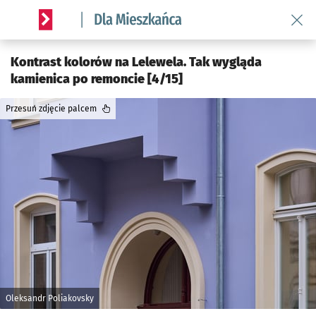
Wróć 
Serwis informacyjny wroclaw.pl podserwis: Dla mieszkańca
Kontrast kolorów na Lelewela. Tak wygląda
kamienica po remoncie [4/15]
Przesuń zdjęcie palcem
Oleksandr Poliakovsky