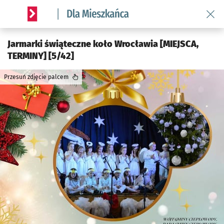
Wróć 
Serwis informacyjny wroclaw.pl podserwis: Dla mieszkańca
Jarmarki świąteczne koło Wrocławia [MIEJSCA,
TERMINY] [5/42]
Przesuń zdjęcie palcem