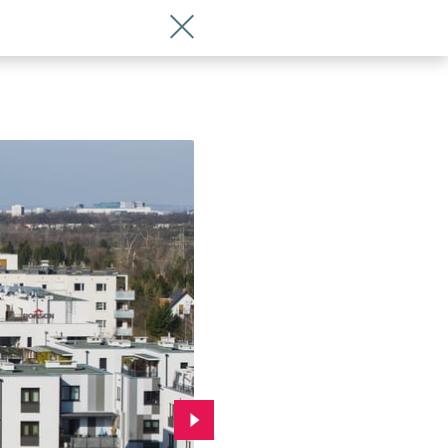
Wróć do artykułu Jak tu się żyje? Kleci
Przejdź do kolejnego zdjęcia.