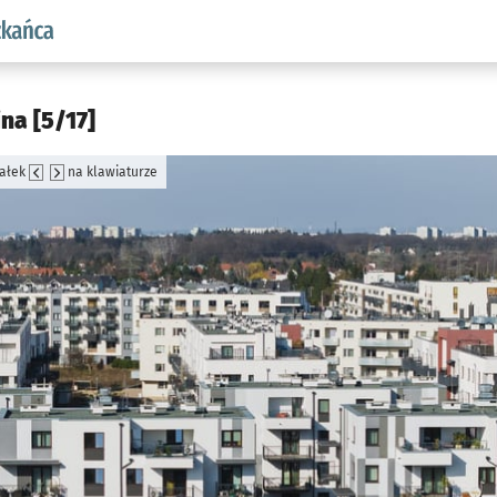
aw.pl podserwis: Dla mieszkańca
ina [5/17]
załek
na klawiaturze
jęcia.