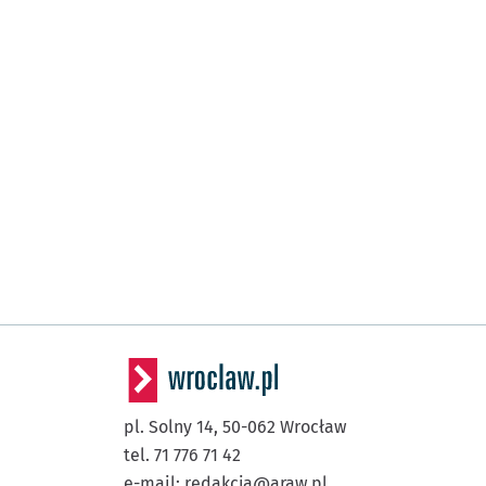
pl. Solny 14,
50-062
Wrocław
tel. 71 776 71 42
e-mail:
redakcja@araw.pl