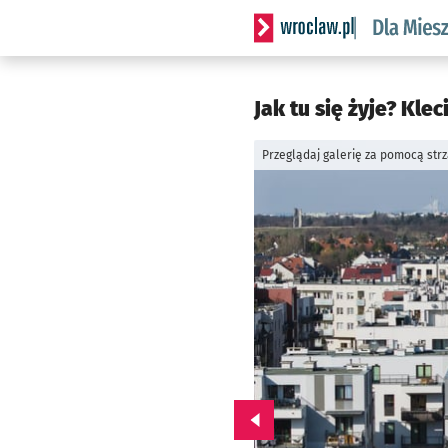
Serwis informacyjny wrocl
Jak tu się żyje? Klec
Przeglądaj galerię za pomocą str
Przejdź do poprzedniego zd