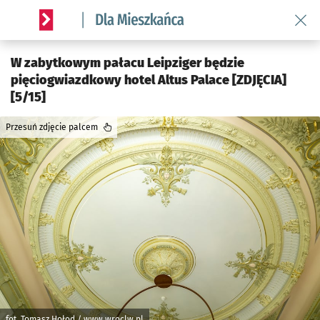
Wróć 
Serwis informacyjny wroclaw.pl podserwis: Dla mieszkańca
W zabytkowym pałacu Leipziger będzie
pięciogwiazdkowy hotel Altus Palace [ZDJĘCIA]
[5/15]
Przesuń zdjęcie palcem
fot. Tomasz Hołod / www.wroclw.pl