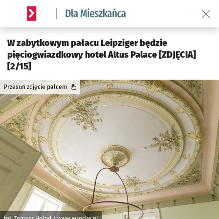
Wróć 
Serwis informacyjny wroclaw.pl podserwis: Dla mieszkańca
W zabytkowym pałacu Leipziger będzie
pięciogwiazdkowy hotel Altus Palace [ZDJĘCIA]
[2/15]
Przesuń zdjęcie palcem
fot. Tomasz Hołod / www.wroclw.pl