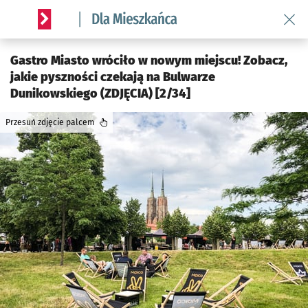
Wróć 
Serwis informacyjny wroclaw.pl podserwis: Dla mieszkańca
Gastro Miasto wróciło w nowym miejscu! Zobacz,
jakie pyszności czekają na Bulwarze
Dunikowskiego (ZDJĘCIA) [2/34]
Przesuń zdjęcie palcem