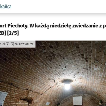
aw.pl podserwis: Dla mieszkańca
ort Piechoty. W każdą niedzielę zwiedzanie z
ZD] [2/5]
załek
na klawiaturze