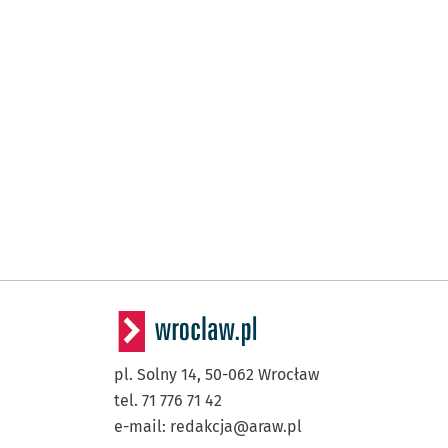
pl. Solny 14,
50-062
Wrocław
tel. 71 776 71 42
e-mail:
redakcja@araw.pl