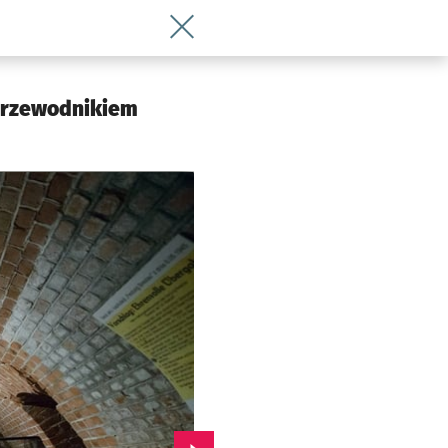
Wróć do artykułu Zobacz wyjątkowy For
 przewodnikiem