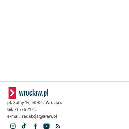
pl. Solny 14,
50-062
Wrocław
tel. 71 776 71 42
e-mail:
redakcja@araw.pl