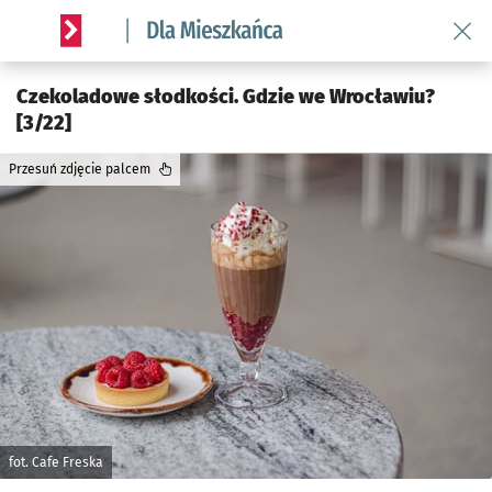
Wróć 
Serwis informacyjny wroclaw.pl podserwis: Dla mieszkańca
Czekoladowe słodkości. Gdzie we Wrocławiu?
[3/22]
Przesuń zdjęcie palcem
fot. Cafe Freska