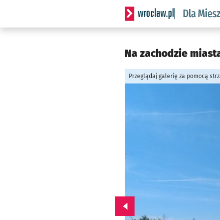
Serwis informacyjny wrocl
Na zachodzie miast
Przeglądaj galerię za pomocą str
Przejdź do poprzedniego zd