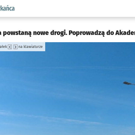
aw.pl podserwis: Dla mieszkańca
a powstaną nowe drogi. Poprowadzą do Akadem
załek
na klawiaturze
jęcia.