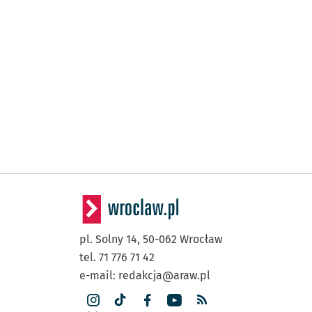
pl. Solny 14,
50-062
Wrocław
tel. 71 776 71 42
e-mail:
redakcja@araw.pl