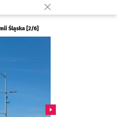
Wróć do artykułu Na zachodzie miast
ii Śląska [2/6]
Przejdź do kolejnego zdjęcia.