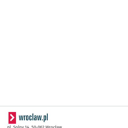
pl. Solny 14,
50-062
Wrocław