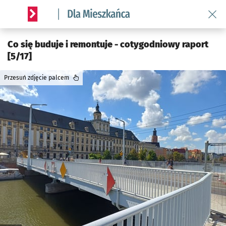
Wróć 
Serwis informacyjny wroclaw.pl podserwis: Dla mieszkańca
Co się buduje i remontuje - cotygodniowy raport
[5/17]
Przesuń zdjęcie palcem