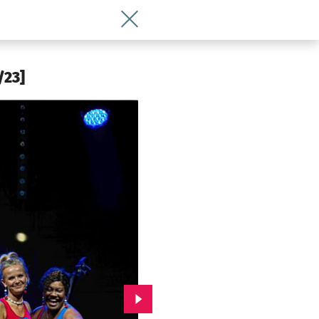
Wróć do artykułu Poznajcie wrocławskie
/23]
Przejdź do kolejnego zdjęcia.