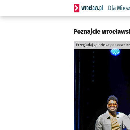
Serwis informacyjny wrocl
Poznajcie wrocławski
Przeglądaj galerię za pomocą str