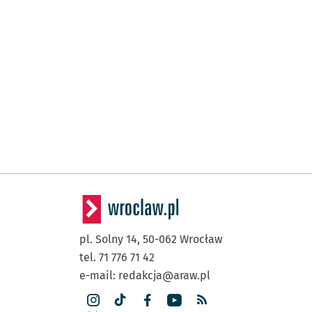
pl. Solny 14,
50-062
Wrocław
tel. 71 776 71 42
e-mail:
redakcja@araw.pl