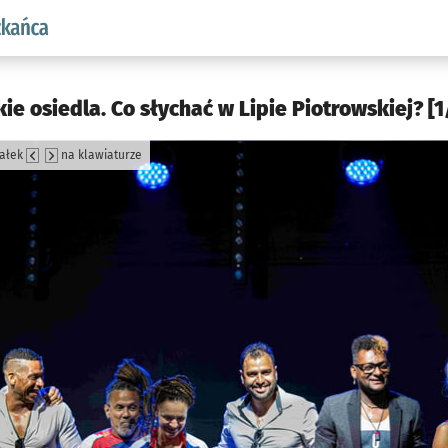
aw.pl podserwis: Dla mieszkańca
e osiedla. Co słychać w Lipie Piotrowskiej? [1
załek
na klawiaturze