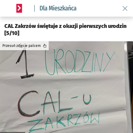
Wróć 
Serwis informacyjny wroclaw.pl podserwis: Dla mieszkańca
CAL Zakrzów świętuje z okazji pierwszych urodzin
[5/10]
Przesuń zdjęcie palcem