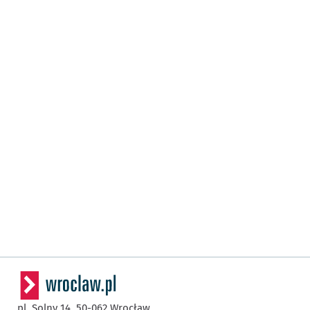
pl. Solny 14,
50-062
Wrocław