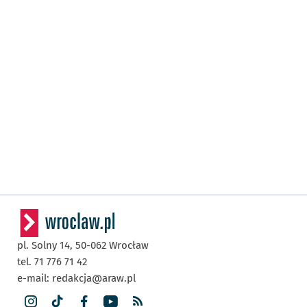
pl. Solny 14,
50-062
Wrocław
tel. 71 776 71 42
e-mail:
redakcja@araw.pl