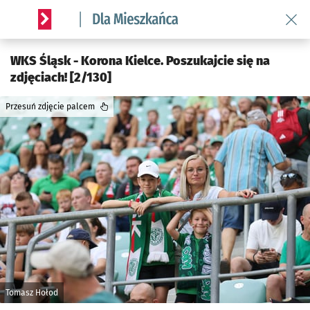
Wróć 
Serwis informacyjny wroclaw.pl podserwis: Dla mieszkańca
WKS Śląsk - Korona Kielce. Poszukajcie się na
zdjęciach! [2/130]
Przesuń zdjęcie palcem
Tomasz Hołod