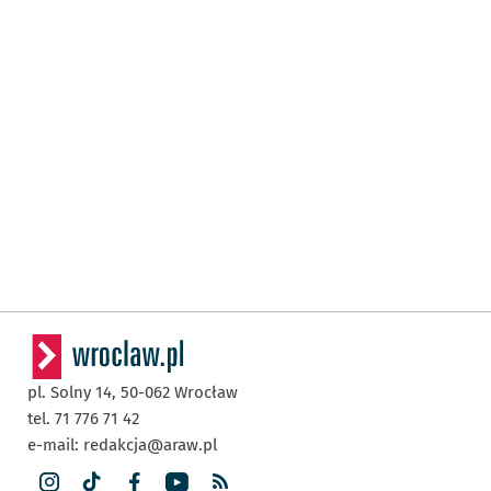
pl. Solny 14,
50-062
Wrocław
tel. 71 776 71 42
e-mail:
redakcja@araw.pl