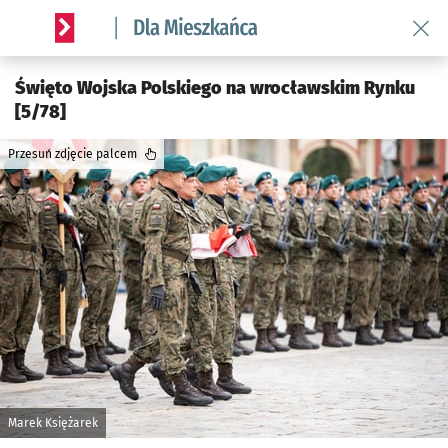
Wróć 
Serwis informacyjny wroclaw.pl podserwis: Dla mieszkańca
Święto Wojska Polskiego na wrocławskim Rynku
[5/78]
Przesuń zdjęcie palcem
Marek Księżarek