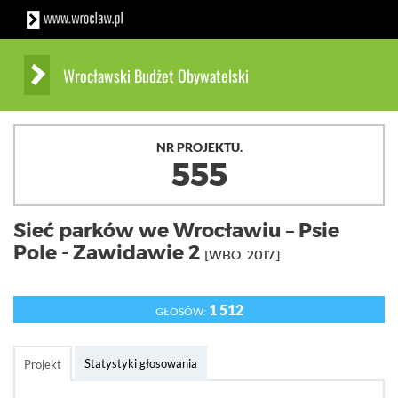
Wrocławski Budżet Obywatelski
NR PROJEKTU.
555
Sieć parków we Wrocławiu – Psie
Pole - Zawidawie 2
[WBO. 2017]
1 512
GŁOSÓW:
Statystyki głosowania
Projekt