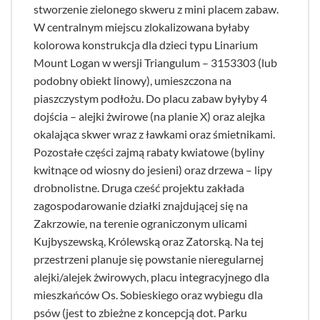
stworzenie zielonego skweru z mini placem zabaw.
W centralnym miejscu zlokalizowana byłaby
kolorowa konstrukcja dla dzieci typu Linarium
Mount Logan w wersji Triangulum – 3153303 (lub
podobny obiekt linowy), umieszczona na
piaszczystym podłożu. Do placu zabaw byłyby 4
dojścia – alejki żwirowe (na planie X) oraz alejka
okalająca skwer wraz z ławkami oraz śmietnikami.
Pozostałe części zajmą rabaty kwiatowe (byliny
kwitnące od wiosny do jesieni) oraz drzewa – lipy
drobnolistne. Druga cześć projektu zakłada
zagospodarowanie działki znajdującej się na
Zakrzowie, na terenie ograniczonym ulicami
Kujbyszewską, Królewską oraz Zatorską. Na tej
przestrzeni planuje się powstanie nieregularnej
alejki/alejek żwirowych, placu integracyjnego dla
mieszkańców Os. Sobieskiego oraz wybiegu dla
psów (jest to zbieżne z koncepcją dot. Parku