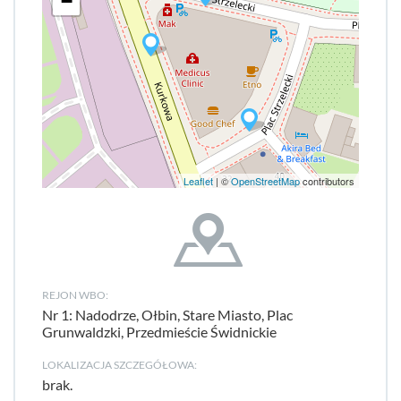
−
Leaflet
| ©
OpenStreetMap
contributors
REJON WBO:
Nr 1: Nadodrze, Ołbin, Stare Miasto, Plac
Grunwaldzki, Przedmieście Świdnickie
LOKALIZACJA SZCZEGÓŁOWA:
brak.