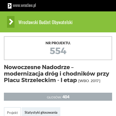
Wrocławski Budżet Obywatelski
NR PROJEKTU.
554
Nowoczesne Nadodrze –
modernizacja dróg i chodników przy
Placu Strzeleckim - I etap
[WBO. 2017]
404
GŁOSÓW:
Statystyki głosowania
Projekt