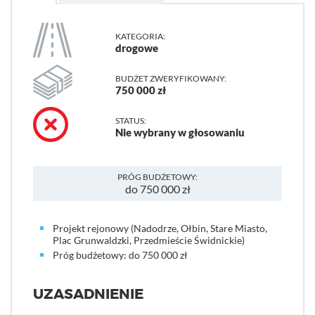
KATEGORIA:
drogowe
BUDŻET ZWERYFIKOWANY:
750 000 zł
STATUS:
Nie wybrany w głosowaniu
PRÓG BUDŻETOWY:
do 750 000 zł
Projekt rejonowy (Nadodrze, Ołbin, Stare Miasto,
Plac Grunwaldzki, Przedmieście Świdnickie)
Próg budżetowy: do 750 000 zł
UZASADNIENIE