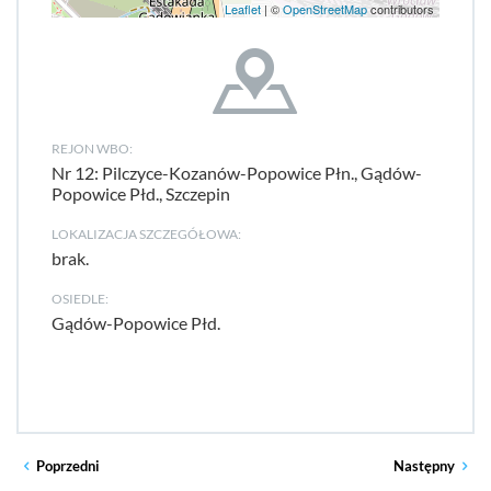
Leaflet
| ©
OpenStreetMap
contributors
REJON WBO:
Nr 12: Pilczyce-Kozanów-Popowice Płn., Gądów-
Popowice Płd., Szczepin
LOKALIZACJA SZCZEGÓŁOWA:
brak.
OSIEDLE:
Gądów-Popowice Płd.
Poprzedni
Następny