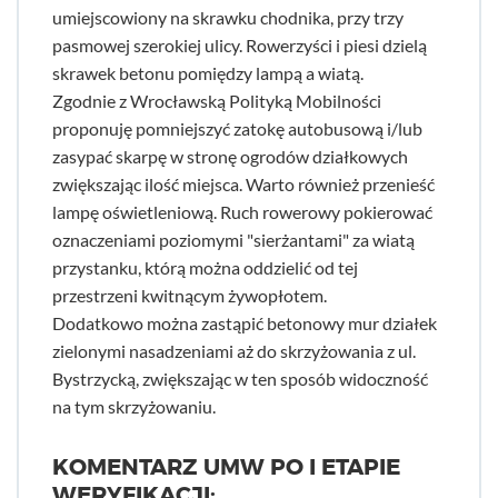
umiejscowiony na skrawku chodnika, przy trzy
pasmowej szerokiej ulicy. Rowerzyści i piesi dzielą
skrawek betonu pomiędzy lampą a wiatą.
Zgodnie z Wrocławską Polityką Mobilności
proponuję pomniejszyć zatokę autobusową i/lub
zasypać skarpę w stronę ogrodów działkowych
zwiększając ilość miejsca. Warto również przenieść
lampę oświetleniową. Ruch rowerowy pokierować
oznaczeniami poziomymi "sierżantami" za wiatą
przystanku, którą można oddzielić od tej
przestrzeni kwitnącym żywopłotem.
Dodatkowo można zastąpić betonowy mur działek
zielonymi nasadzeniami aż do skrzyżowania z ul.
Bystrzycką, zwiększając w ten sposób widoczność
na tym skrzyżowaniu.
KOMENTARZ UMW PO I ETAPIE
WERYFIKACJI: