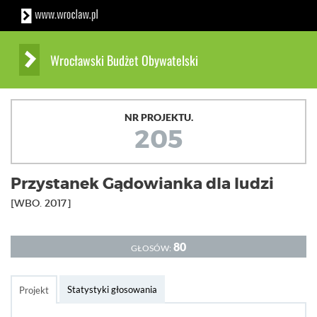
Wrocławski Budżet Obywatelski
NR PROJEKTU.
205
Przystanek Gądowianka dla ludzi
[WBO. 2017]
80
GŁOSÓW:
Statystyki głosowania
Projekt