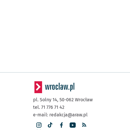
pl. Solny 14,
50-062
Wrocław
tel. 71 776 71 42
e-mail:
redakcja@araw.pl