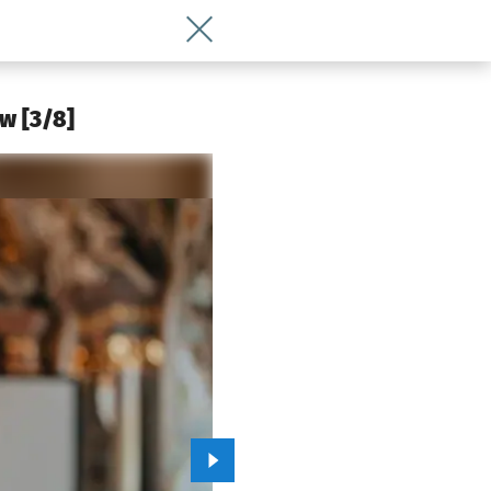
Wróć do artykułu Wybory rektorskie 
w [3/8]
Przejdź do kolejnego zdjęcia.