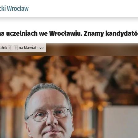
aw.pl podserwis: Akademicki Wrocław
na uczelniach we Wrocławiu. Znamy kandydató
załek
na klawiaturze
jęcia.