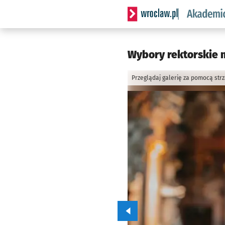
Serwis informacyjny wrocl
Wybory rektorskie 
Przeglądaj galerię za pomocą str
Przejdź do poprzedniego zd