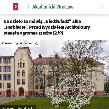
Wróć 
Serwis informacyjny wroclaw.pl podserwis: Akademicki Wro
Na dzieło to mówią „Niedźwiedź” albo
„Herbivore”. Przed Wydziałem Architektury
stanęła ogromna rzeźba [2/9]
Przesuń zdjęcie palcem
Oleksandre Poliakovsky