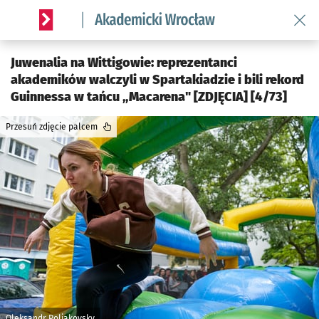
Wróć 
Serwis informacyjny wroclaw.pl podserwis: Akademicki Wro
Juwenalia na Wittigowie: reprezentanci
akademików walczyli w Spartakiadzie i bili rekord
Guinnessa w tańcu „Macarena" [ZDJĘCIA] [4/73]
Przesuń zdjęcie palcem
Oleksandr Poliakovsky