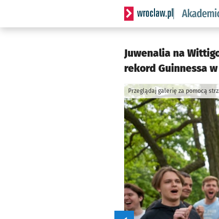
Serwis informacyjny wrocl
Juwenalia na Wittig
rekord Guinnessa w 
Przeglądaj galerię za pomocą str