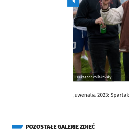
Przejdź do poprzedniego zd
Oleksandr Poliakovsky
Juwenalia 2023: Sparta
POZOSTAŁE GALERIE ZDJĘĆ