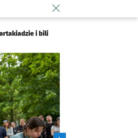
Wróć do artykułu Juwenalia na Wittigo
takiadzie i bili