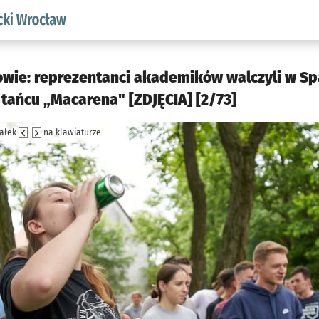
aw.pl podserwis: Akademicki Wrocław
owie: reprezentanci akademików walczyli w Spar
tańcu „Macarena" [ZDJĘCIA] [2/73]
załek
na klawiaturze