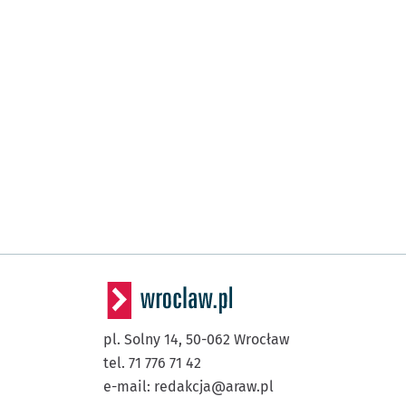
pl. Solny 14,
50-062
Wrocław
tel. 71 776 71 42
e-mail:
redakcja@araw.pl