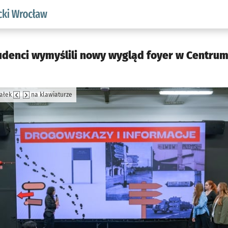
aw.pl podserwis: Akademicki Wrocław
denci wymyślili nowy wygląd foyer w Centrum 
załek
na klawiaturze