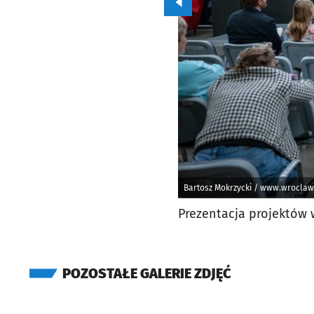
Przejdź do poprzedniego zd
Bartosz Mokrzycki / www.wroclaw
Prezentacja projektów 
POZOSTAŁE GALERIE ZDJĘĆ