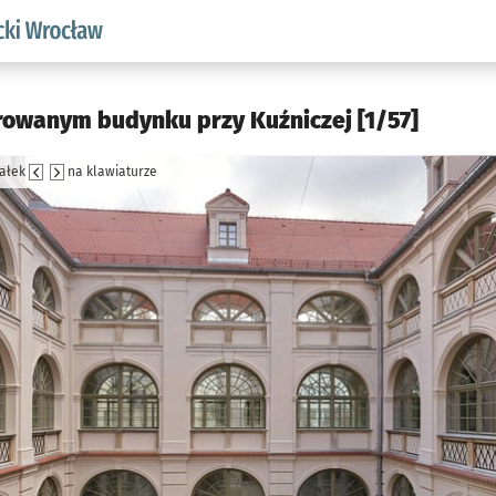
aw.pl podserwis: Akademicki Wrocław
rowanym budynku przy Kuźniczej [1/57]
załek
na klawiaturze