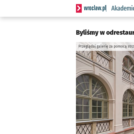
Serwis informacyjny wrocl
Byliśmy w odrestau
Przeglądaj galerię za pomocą str