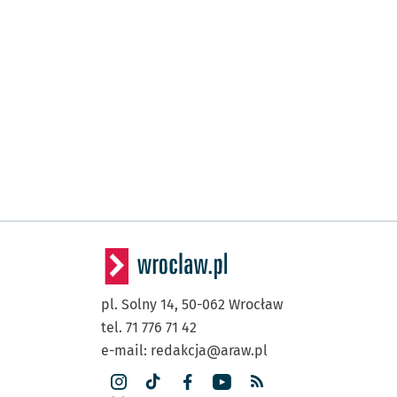
pl. Solny 14,
50-062
Wrocław
tel. 71 776 71 42
e-mail:
redakcja@araw.pl