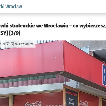
aw.pl podserwis: Akademicki Wrocław
ówki studenckie we Wrocławiu – co wybierzesz,
SY] [3/9]
załek
na klawiaturze