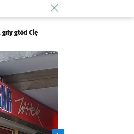
Wróć do artykułu Bary mleczne i stołó
 gdy głód Cię