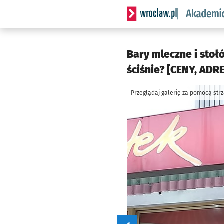
Serwis informacyjny wrocl
Bary mleczne i stoł
ściśnie? [CENY, ADRE
Przeglądaj galerię za pomocą str