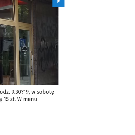
Przejdź do kolejnego zdjęcia.
odz. 9.30?19, w sobotę
ką 15 zł. W menu