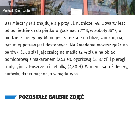
Michal-Kurowski
Bar Mleczny Miś znajduje się przy ul. Kuźniczej 48. Otwarty jest
od poniedziałku do piątku w godzinach 7?18, w soboty 8?17, w
niedziele nieczynny. Menu jest stałe, ale im bliżej zamknięcia,
tym miej potraw jest dostępnych. Na śniadanie możesz zjeść np.
parówki (3,08 zł) i jajecznicę na maśle (2,74 zł), a na obiad
pomidorową z makaronem (2,53 zł), ogórkową (3, 87 zł) i pierogi
tradycyjne z tłuszczem i cebulką (4,80 zł). W menu są też desery,
surówki, dania mięsne, a w piątki ryba.
POZOSTAŁE GALERIE ZDJĘĆ