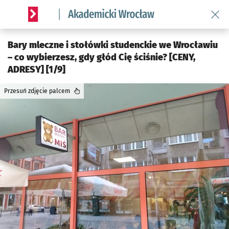
Wróć 
Serwis informacyjny wroclaw.pl podserwis: Akademicki Wro
Bary mleczne i stołówki studenckie we Wrocławiu
– co wybierzesz, gdy głód Cię ściśnie? [CENY,
ADRESY] [1/9]
Przesuń zdjęcie palcem