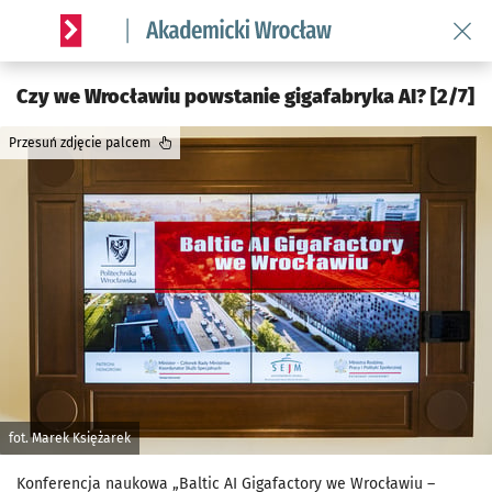
Wróć 
Serwis informacyjny wroclaw.pl podserwis: Akademicki Wro
Czy we Wrocławiu powstanie gigafabryka AI? [2/7]
Przesuń zdjęcie palcem
fot. Marek Księżarek
Konferencja naukowa „Baltic AI Gigafactory we Wrocławiu –