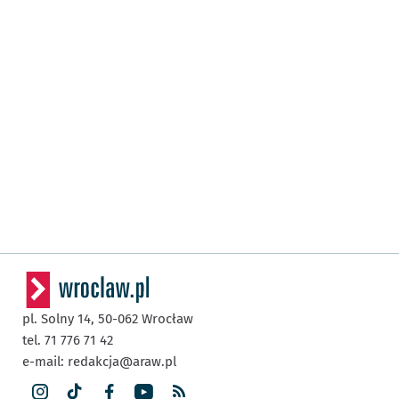
pl. Solny 14,
50-062
Wrocław
tel. 71 776 71 42
e-mail:
redakcja@araw.pl