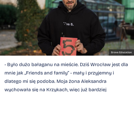
Brave Education
- Było dużo bałaganu na mieście. Dziś Wrocław jest dla
mnie jak „Friends and family” - mały i przyjemny i
dlatego mi się podoba. Moja żona Aleksandra
wychowała się na Krzykach, więc już bardziej
wrocławskim być chyba nie można. Ale mieszkanie we
Wrocławiu to luksus i nie wiem, czy jakbym dziś
startował w biznesie to bym tu został. Teraz, by być na
„ostrzu technologicznym” trzeba żyć w San Francisco,
bo tam dzieje się technologia, która kształtuje