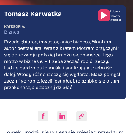
Zobacz
Tomasz Karwatka
historię
laureata
Tomasz Karwatk
KATEGORIA:
Biznes
Przedsiębiorca, inwestor, anioł biznesu, filantrop i
autor bestsellera. Wraz z bratem Piotrem przyczynił
się do rozwoju polskiej branży e-commerce. Jego
motto w biznesie: – Trzeba zacząć robić rzeczy.
Ludzie bardzo dużo myślą i analizują, a trzeba iść
dalej. Wtedy różne rzeczy się wydarzą. Masz pomysł:
zacznij go robić, jeżeli jest głupi, to szybko się o tym
przekonasz, ale zacznij działać!
Skopiuj link
Tomek urodził się w Lesznie, miesiąc przed tym,