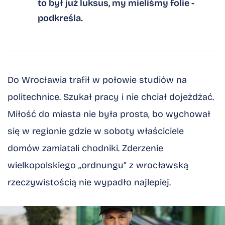
to był już luksus, my mieliśmy folie -
podkreśla.
Do Wrocławia trafił w połowie studiów na
politechnice. Szukał pracy i nie chciał dojeżdżać.
Miłość do miasta nie była prosta, bo wychował
się w regionie gdzie w soboty właściciele
domów zamiatali chodniki. Zderzenie
wielkopolskiego „ordnungu” z wrocławską
rzeczywistością nie wypadło najlepiej.
Kliknij, aby powiększyć