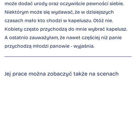
może dodać urody oraz oczywiście pewności siebie.
Niektórym może się wydawać, że w dzisiejszych
czasach mało kto chodzi w kapeluszu. Otóż nie.
Kobiety często przychodzą do mnie wybrać kapelusz.
A ostatnio zauważyłam, że nawet częściej niż panie
przychodzą młodzi panowie - wyjaśnia.
Jej prace można zobaczyć także na scenach
teatralnych, między innymi w Teatrze Polskim we
Wrocławiu, gdzie pojawiły się w spektaklu „Sen
nocy letniej” oraz w Teatrze Muzycznym
CAPITOL w sztuce „A statek płynie”. Wystawia
swoje kapelusze podczas prestiżowych
wydarzeń, takich jak wyścigi konne na