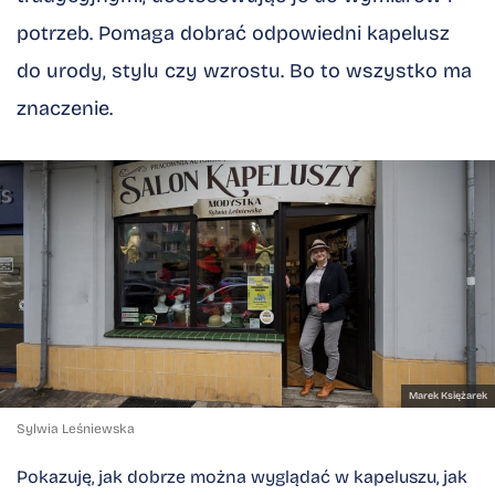
potrzeb. Pomaga dobrać odpowiedni kapelusz
do urody, stylu czy wzrostu. Bo to wszystko ma
znaczenie.
Kliknij, aby powiększyć
Marek Księżarek
Sylwia Leśniewska
Pokazuję, jak dobrze można wyglądać w kapeluszu, jak