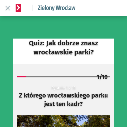
Wróć do artykułu Quiz o wrocławskich parkach! ROZWIĄŻ 
Serwis informacyjny wroclaw.pl podserwis: Środowisko we 
Quiz: Jak dobrze znasz
wrocławskie parki?
1
/
10
Pytanie
1
z
10
Z którego wrocławskiego parku
jest ten kadr?