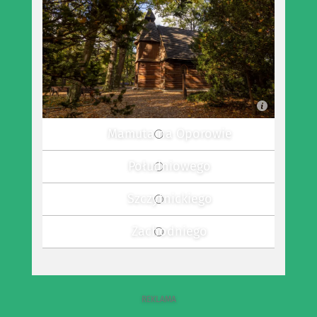
Mamuta na Oporowie
Południowego
Szczytnickiego
Zachodniego
REKLAMA