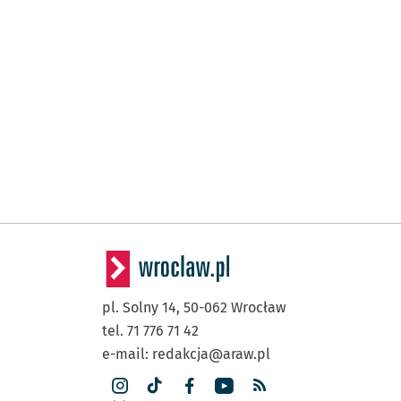
pl. Solny 14,
50-062
Wrocław
tel. 71 776 71 42
e-mail:
redakcja@araw.pl