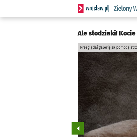
Serwis informacyjny wrocl
Ale słodziaki! Kocie
Przeglądaj galerię za pomocą str
Przejdź do poprzedniego zd