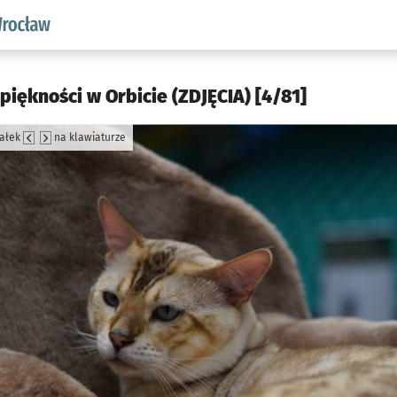
aw.pl podserwis: Środowisko we Wrocławiu
 piękności w Orbicie (ZDJĘCIA) [4/81]
załek
na klawiaturze
jęcia.