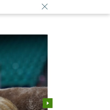
Wróć do artykułu Ale słodziaki! Kocie 
Przejdź do kolejnego zdjęcia.