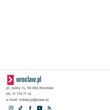
pl. Solny 14,
50-062
Wrocław
tel. 71 776 71 42
e-mail:
redakcja@araw.pl