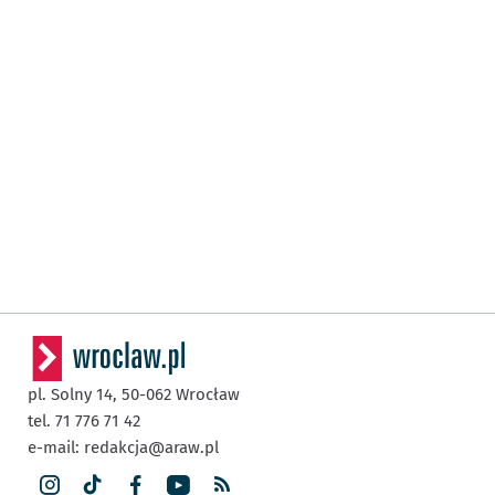
pl. Solny 14,
50-062
Wrocław
tel. 71 776 71 42
e-mail:
redakcja@araw.pl