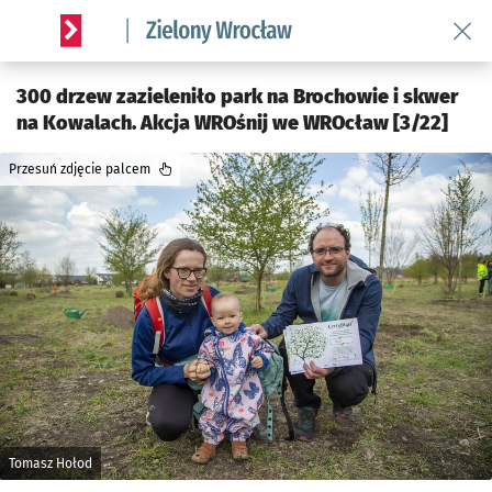
Wróć 
Serwis informacyjny wroclaw.pl podserwis: Środowisko we 
300 drzew zazieleniło park na Brochowie i skwer
na Kowalach. Akcja WROśnij we WROcław [3/22]
Przesuń zdjęcie palcem
Tomasz Hołod