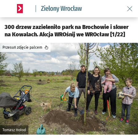
Wróć 
Serwis informacyjny wroclaw.pl podserwis: Środowisko we 
300 drzew zazieleniło park na Brochowie i skwer
na Kowalach. Akcja WROśnij we WROcław [1/22]
Przesuń zdjęcie palcem
Tomasz Hołod