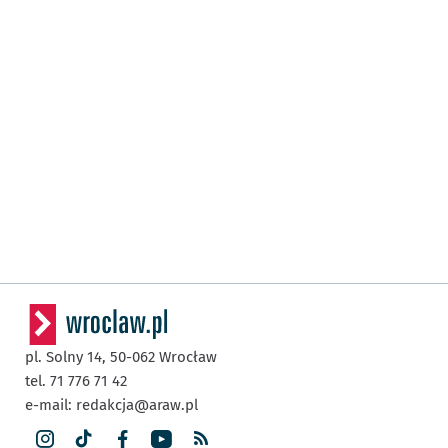
pl. Solny 14,
50-062
Wrocław
tel. 71 776 71 42
e-mail:
redakcja@araw.pl