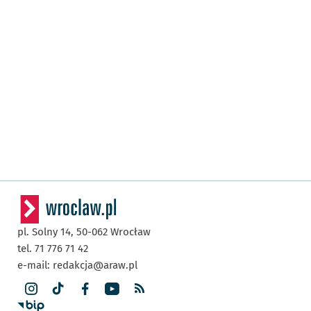
pl. Solny 14,
50-062
Wrocław
tel. 71 776 71 42
e-mail:
redakcja@araw.pl