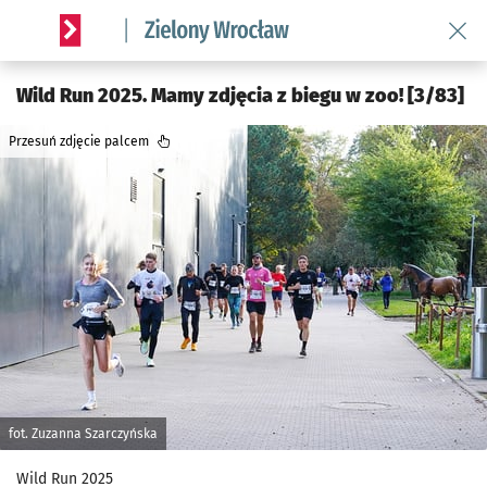
Wróć 
Serwis informacyjny wroclaw.pl podserwis: Środowisko we 
Wild Run 2025. Mamy zdjęcia z biegu w zoo! [3/83]
Przesuń zdjęcie palcem
fot. Zuzanna Szarczyńska
Wild Run 2025