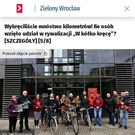
Wróć 
Serwis informacyjny wroclaw.pl podserwis: Środowisko we 
Wykręciliście mnóstwo kilometrów! Ile osób
wzięło udział w rywalizacji „W kółko kręcę”?
[SZCZEGÓŁY] [5/8]
Przesuń zdjęcie palcem
fot. UM Wrocławia