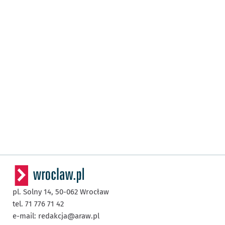
pl. Solny 14,
50-062
Wrocław
tel. 71 776 71 42
e-mail:
redakcja@araw.pl