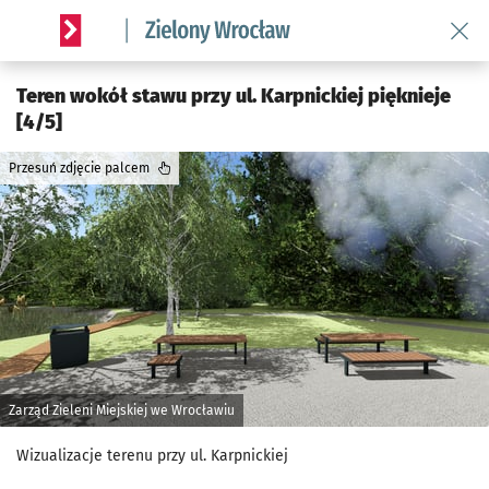
Wróć 
Serwis informacyjny wroclaw.pl podserwis: Środowisko we 
Teren wokół stawu przy ul. Karpnickiej pięknieje
[4/5]
Przesuń zdjęcie palcem
Zarząd Zieleni Miejskiej we Wrocławiu
Wizualizacje terenu przy ul. Karpnickiej