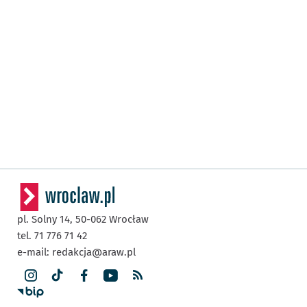
pl. Solny 14,
50-062
Wrocław
tel. 71 776 71 42
e-mail:
redakcja@araw.pl