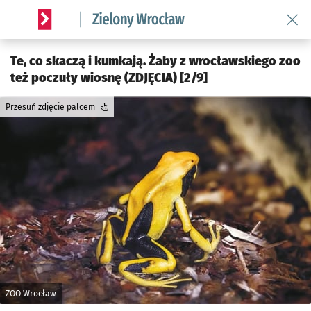
Wróć 
Serwis informacyjny wroclaw.pl podserwis: Środowisko we 
Te, co skaczą i kumkają. Żaby z wrocławskiego zoo
też poczuły wiosnę (ZDJĘCIA) [2/9]
Przesuń zdjęcie palcem
ZOO Wrocław