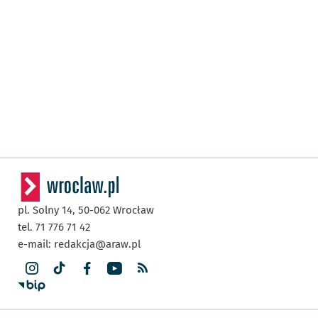
pl. Solny 14,
50-062
Wrocław
tel. 71 776 71 42
e-mail:
redakcja@araw.pl