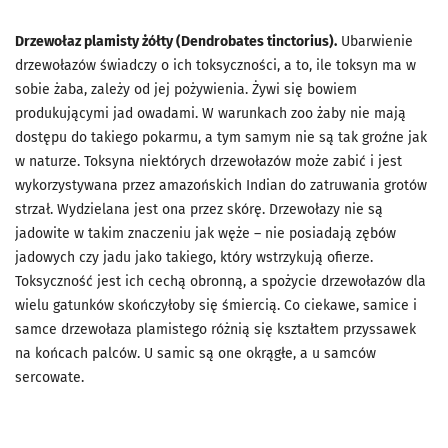
Drzewołaz plamisty żółty (Dendrobates tinctorius).
Ubarwienie
drzewołazów świadczy o ich toksyczności, a to, ile toksyn ma w
sobie żaba, zależy od jej pożywienia. Żywi się bowiem
produkującymi jad owadami. W warunkach zoo żaby nie mają
dostępu do takiego pokarmu, a tym samym nie są tak groźne jak
w naturze. Toksyna niektórych drzewołazów może zabić i jest
wykorzystywana przez amazońskich Indian do zatruwania grotów
strzał. Wydzielana jest ona przez skórę. Drzewołazy nie są
jadowite w takim znaczeniu jak węże – nie posiadają zębów
jadowych czy jadu jako takiego, który wstrzykują ofierze.
Toksyczność jest ich cechą obronną, a spożycie drzewołazów dla
wielu gatunków skończyłoby się śmiercią. Co ciekawe, samice i
samce drzewołaza plamistego różnią się kształtem przyssawek
na końcach palców. U samic są one okrągłe, a u samców
sercowate.