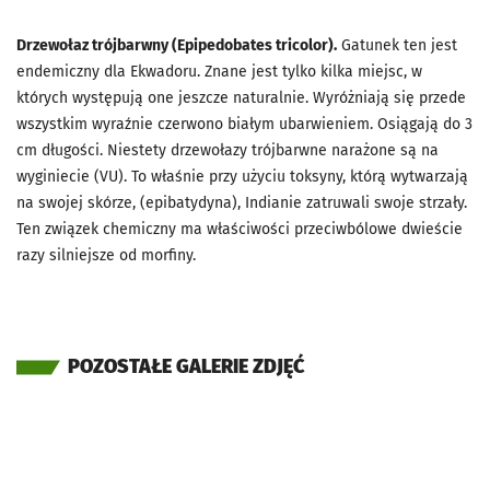
Drzewołaz trójbarwny (Epipedobates tricolor).
Gatunek ten jest
endemiczny dla Ekwadoru. Znane jest tylko kilka miejsc, w
których występują one jeszcze naturalnie. Wyróżniają się przede
wszystkim wyraźnie czerwono białym ubarwieniem. Osiągają do 3
cm długości. Niestety drzewołazy trójbarwne narażone są na
wyginiecie (VU). To właśnie przy użyciu toksyny, którą wytwarzają
na swojej skórze, (epibatydyna), Indianie zatruwali swoje strzały.
Ten związek chemiczny ma właściwości przeciwbólowe dwieście
razy silniejsze od morfiny.
POZOSTAŁE GALERIE ZDJĘĆ