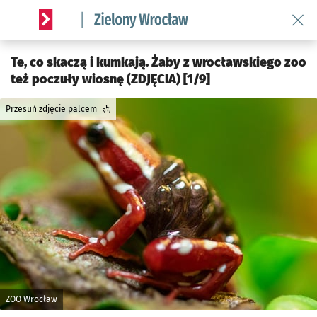
Wróć 
Serwis informacyjny wroclaw.pl podserwis: Środowisko we 
Te, co skaczą i kumkają. Żaby z wrocławskiego zoo
też poczuły wiosnę (ZDJĘCIA) [1/9]
Przesuń zdjęcie palcem
ZOO Wrocław