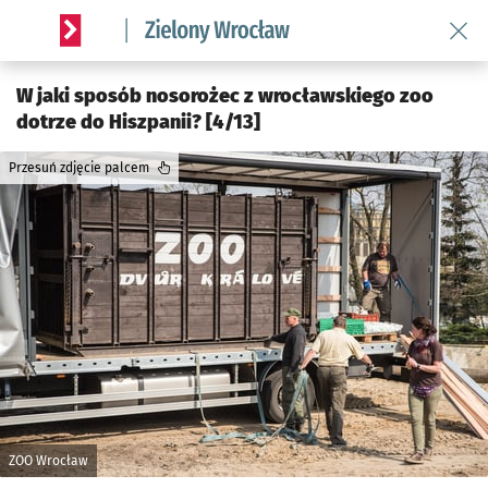
Wróć 
Serwis informacyjny wroclaw.pl podserwis: Środowisko we 
W jaki sposób nosorożec z wrocławskiego zoo
dotrze do Hiszpanii? [4/13]
Przesuń zdjęcie palcem
ZOO Wrocław