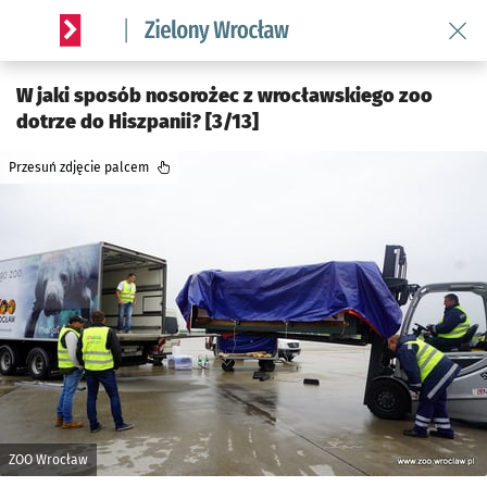
Wróć 
Serwis informacyjny wroclaw.pl podserwis: Środowisko we 
W jaki sposób nosorożec z wrocławskiego zoo
dotrze do Hiszpanii? [3/13]
Przesuń zdjęcie palcem
ZOO Wrocław